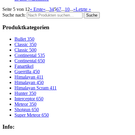
Seite 5 von 12
« Erste
«
...
3
4
5
6
7
...
10
...
»
Letzte »
Suche nach:
Produktkategorien
Bullet 350
Classic 350
Classic 500
Continental 535
Continental 650
Fanartikel
Guerrilla 450
Himalayan 411
Himalayan 450
Himalayan Scram 411
Hunter 350
Interceptor 650
Meteor 350
Shotgun 650
Super Meteor 650
Info: