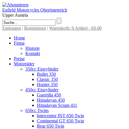
Enfield Motorcycles Oberösterreich
Upper Austria
- Mehr -
Ok
Einloggen
|
Registrieren
|
Warenkorb: 0 Artikel -
€0.00
Home
Firma
Historie
Kontakt
Preise
Motorräder
350cc Einzylinder
Bullet 350
Classic 350
Hunter 350
450cc Einzylinder
Guerrilla 450
Himalayan 450
Himalayan Scram 411
650cc Twins
Interceptor INT 650 Twin
Continental GT 650 Twin
Bear 650 Twin